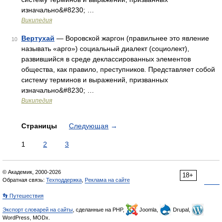
изначально&#8230; …
Википедия
Вертухай
— Воровской жаргон (правильнее это явление
10
называть «арго») социальный диалект (социолект),
развившийся в среде деклассированных элементов
общества, как правило, преступников. Представляет собой
систему терминов и выражений, призванных
изначально&#8230; …
Википедия
Страницы
Следующая
→
1
2
3
© Академик, 2000-2026
18+
Обратная связь:
Техподдержка
,
Реклама на сайте
👣 Путешествия
Экспорт словарей на сайты
, сделанные на PHP,
Joomla,
Drupal,
WordPress, MODx.