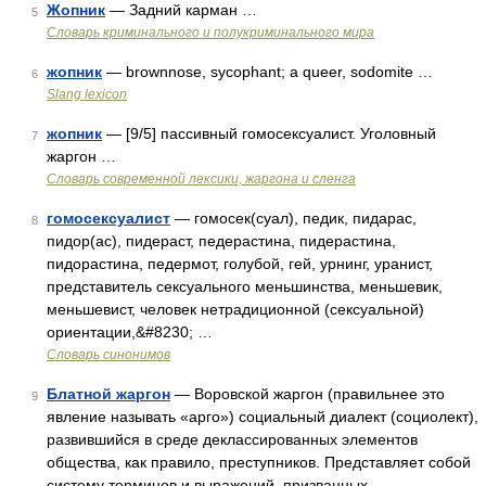
Жопник
— Задний карман …
5
Словарь криминального и полукриминального мира
жопник
— brownnose, sycophant; a queer, sodomite …
6
Slang lexicon
жопник
— [9/5] пассивный гомосексуалист. Уголовный
7
жаргон …
Cловарь современной лексики, жаргона и сленга
гомосексуалист
— гомосек(суал), педик, пидарас,
8
пидор(ас), пидераст, педерастина, пидерастина,
пидорастина, педермот, голубой, гей, урнинг, уранист,
представитель сексуального меньшинства, меньшевик,
меньшевист, человек нетрадиционной (сексуальной)
ориентации,&#8230; …
Словарь синонимов
Блатной жаргон
— Воровской жаргон (правильнее это
9
явление называть «арго») социальный диалект (социолект),
развившийся в среде деклассированных элементов
общества, как правило, преступников. Представляет собой
систему терминов и выражений, призванных