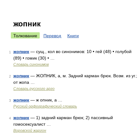
жопник
Толкование
Перевод
Книги
жопник
— сущ., кол во синонимов: 10 • гей (48) • голубой
1
(89) • гомик (30) • …
Словарь синонимов
жопник
— ЖОПНИК, а, м. Задний карман брюк. Возм. из уг.;
2
от жопа …
Словарь русского арго
жопник
— ж опник, а …
3
Русский орфографический словарь
жопник
— 1) задний карман брюк; 2) пассивный
4
гомосексуалист …
Воровской жаргон